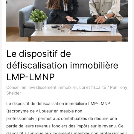
défiscalisation
immobilière
Le dispositif de
défiscalisation immobilière
LMP-LMNP
Conseil en investissement immobilier
,
Loi et fiscalité
/ Par
Tony
Shelder
Le dispositif de défiscalisation immobilière LMP-LMNP
((acronyme de « Loueur en meublé non
professionnel« ) permet aux contribuables de déduire une
partie de leurs revenus fonciers des impôts sur le revenu. Ce
dispositif s’applique aux logements meublés non professionnels