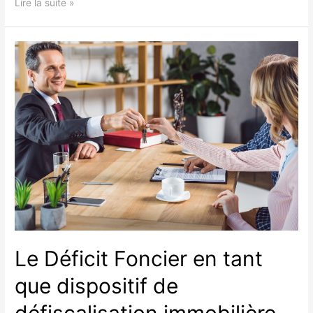
La
Lire la suite »
loi
Pinel
:
une
opportunité
pour
les
investisseurs
immobiliers
Le Déficit Foncier en tant
que dispositif de