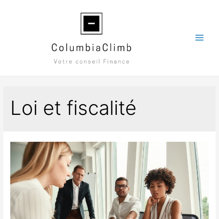
Aller
au
contenu
Main
Men
Loi et fiscalité