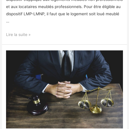
et aux locataires meublés professionnels. Pour être éligible au
dispositif LMP-LMNP, il faut que le logement soit loué meublé
…
Le
Lire la suite »
dispositif
de
défiscalisation
immobilière
LMP-
LMNP