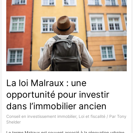
Historiques
en
tant
que
dispositif
de
défiscalisation
immobilière
La loi Malraux : une
opportunité pour investir
dans l’immobilier ancien
Conseil en investissement immobilier
,
Loi et fiscalité
/ Par
Tony
Shelder
Le terme Malraux est souvent associé à la rénovation urbaine,