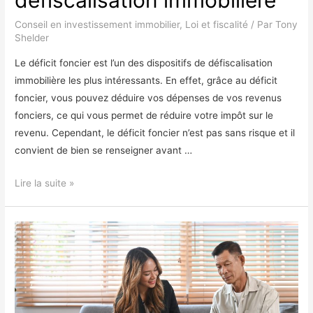
défiscalisation immobilière
Conseil en investissement immobilier
,
Loi et fiscalité
/ Par
Tony
Shelder
Le déficit foncier est l’un des dispositifs de défiscalisation
immobilière les plus intéressants. En effet, grâce au déficit
foncier, vous pouvez déduire vos dépenses de vos revenus
fonciers, ce qui vous permet de réduire votre impôt sur le
revenu. Cependant, le déficit foncier n’est pas sans risque et il
convient de bien se renseigner avant …
Le
Lire la suite »
Déficit
Foncier
en
tant
que
dispositif
de