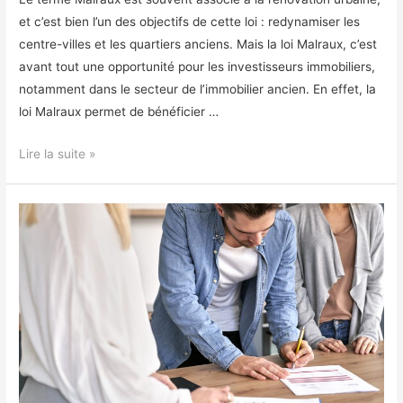
et c’est bien l’un des objectifs de cette loi : redynamiser les
centre-villes et les quartiers anciens. Mais la loi Malraux, c’est
avant tout une opportunité pour les investisseurs immobiliers,
notamment dans le secteur de l’immobilier ancien. En effet, la
loi Malraux permet de bénéficier …
La
Lire la suite »
loi
Malraux
:
une
opportunité
pour
investir
dans
l’immobilier
ancien